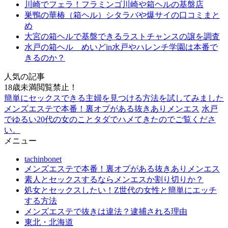
川崎でフェラ！フラミンゴ川崎や箱ヘルの基盤店
巣鴨の華椿（箱ヘル）シタラバや爆サイの口コミまと
め
大宮の箱ヘルで基盤できるラストチャンスの譲を調査
水戸の箱ヘル めいどin水戸やハレンチ学園は本番で
きるのか？
人気の記事
18歳未満閲覧禁止！
簡単にセックスできる主婦を見つける方法を試してみました
メンズエステで本番！裏オプがある抜きありメンエス
水戸
でゆるい20代の女のことタダでハメてきたのでご覧くださ
い。
メニュー
tachinbonet
メンズエステで本番！裏オプがある抜きありメンエス
素人とセックスするならメンエスか割り切りか？
処女とセックスしたい！Z世代の女性と簡単にエッチ
する方法
メンズエステで抜きは違法？逮捕される理由
東北・北海道