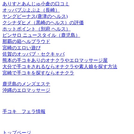
ありすとあんじゅ小倉の口コミ
オッパブぷよぷよ（長崎）
ヤングビーナス(唐津のヘルス)
クシナダヒメ（黒崎のヘルス）の評価
ホットポイント（別府 ヘルス）
ピンサロ ニュースタイル（鹿児島）
那覇の箱ヘルプラウド
宮崎のエロい遊び
佐賀のオッパブ・セクキャバ
熊本の手コキありのオナクラやエロマッサージ屋
大分で手コキされるならオナクラや素人娘を探す方法
宮崎で手コキを探すならオナクラ
鹿児島のメンズエステ
沖縄のエロマッサージ
手コキ フェラ情報
トップページ