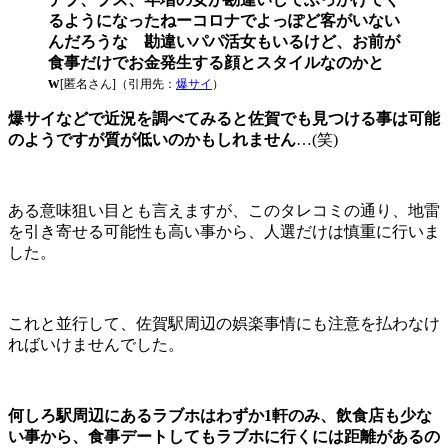
るようになったねーコロナでよっぽど客がいない
んだろうな 勘違いパパ活女もいるけど、お前が
食事だけでお金発生する顔とスタイルなのかと
w
[匿名さん]（引用先：
爆サイ
）
爆サイなどで近況を調べてみると佐賀でも見つける事は可能
のようですが質が低いのかもしれません
…(笑)
ある意味狙い目とも言えますが、このタレコミの通り、地雷
を引き寄せる可能性も高い事から、人選だけは慎重に行いま
した。
これと並行して、佐賀駅周辺の娯楽事情にも注意を払わなけ
ればいけませんでした。
何しろ駅周辺にあるラブホはわずか1軒のみ、飲食店も少な
い事から、食事デートしてもラブホに行くには距離があるの