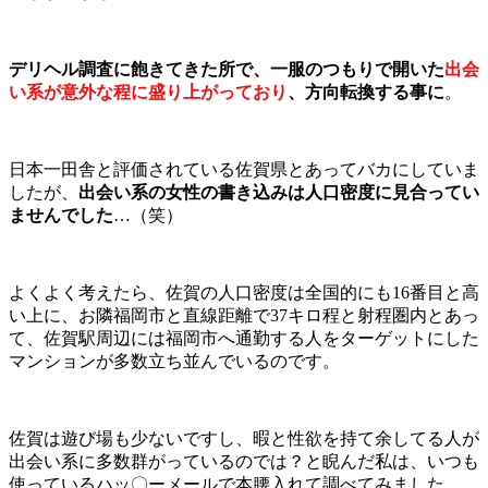
デリヘル調査に飽きてきた所で、一服のつもりで開いた
出会
い系が意外な程に盛り上がっており
、方向転換する事に
。
日本一田舎と評価されている佐賀県とあってバカにしていま
したが、
出会い系の女性の書き込みは人口密度に見合ってい
ませんでした
…（笑）
よくよく考えたら、佐賀の人口密度は全国的にも16番目と高
い上に、お隣福岡市と直線距離で37キロ程と射程圏内とあっ
て、佐賀駅周辺には福岡市へ通勤する人をターゲットにした
マンションが多数立ち並んでいるのです。
佐賀は遊び場も少ないですし、暇と性欲を持て余してる人が
出会い系に多数群がっているのでは？と睨んだ私は、いつも
使っているハッ〇ーメールで本腰入れて調べてみました。