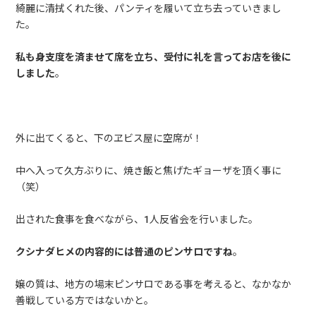
綺麗に清拭くれた後、パンティを履いて立ち去っていきまし
た。
私も身支度を済ませて席を立ち、受付に礼を言ってお店を後に
しました
。
外に出てくると、下のヱビス屋に空席が！
中へ入って久方ぶりに、焼き飯と焦げたギョーザを頂く事に
（笑）
出された食事を食べながら、1人反省会を行いました。
クシナダヒメの内容的には普通のピンサロですね
。
嬢の質は、地方の場末ピンサロである事を考えると、なかなか
善戦している方ではないかと。