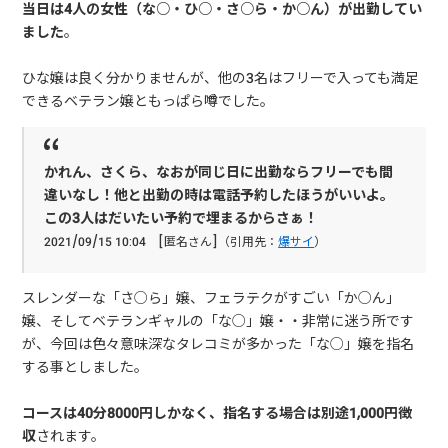
当日は4人の女性（な○・ひ○・さ○ら・か○ん）が出勤してい
ました
。
ひな嬢は良く分かりませんが、他の3名はフリーで入っても満足
できるベテラン嬢ともっぱら噂でした。
かれん、さくら、なおが同じ日に出勤ならフリーでも間
違いなし！他と出勤の時は電話予約したほうがいいよ。
この3人はだいたい予約で埋まるからさぁ！
2021/09/15 10:04 [匿名さん]（引用先：
爆サイ
）
スレンダーな「さ○ら」嬢、フェラテクがすごい「か○ん」
嬢、そしてベテランギャルの「な○」嬢・・非常に迷う所です
が、今回は色々意味深なタレコミが多かった「な○」嬢を指名
する事としました。
コースは40分8000円しかなく、指名する場合は別途1,000円徴
収
されます。