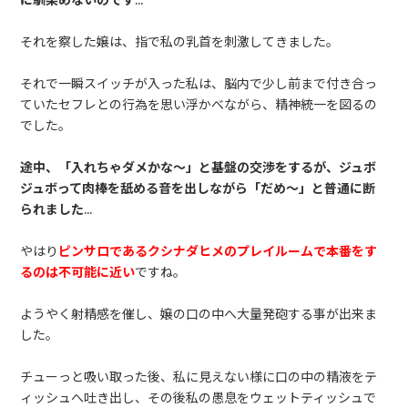
それを察した嬢は、指で私の乳首を刺激してきました。
それで一瞬スイッチが入った私は、脳内で少し前まで付き合っ
ていたセフレとの行為を思い浮かべながら、精神統一を図るの
でした。
途中、「入れちゃダメかな～」と基盤の交渉をするが、ジュボ
ジュボって肉棒を舐める音を出しながら「だめ～」と普通に断
られました
…
やはり
ピンサロであるクシナダヒメのプレイルームで本番をす
るのは不可能に近い
ですね。
ようやく射精感を催し、嬢の口の中へ大量発砲する事が出来ま
した。
チューっと吸い取った後、私に見えない様に口の中の精液をテ
ィッシュへ吐き出し、その後私の愚息をウェットティッシュで