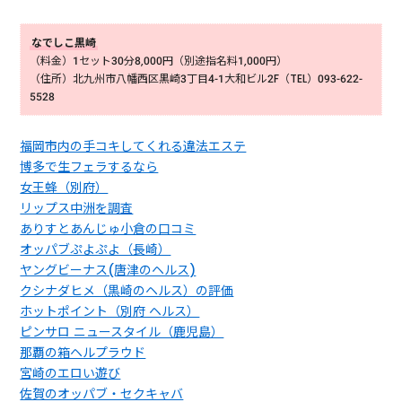
なでしこ黒崎
（料金）1セット30分8,000円（別途指名料1,000円）
（住所）北九州市八幡西区黒崎3丁目4-1大和ビル2F（TEL）093-622-
5528
福岡市内の手コキしてくれる違法エステ
博多で生フェラするなら
女王蜂（別府）
リップス中洲を調査
ありすとあんじゅ小倉の口コミ
オッパブぷよぷよ（長崎）
ヤングビーナス(唐津のヘルス)
クシナダヒメ（黒崎のヘルス）の評価
ホットポイント（別府 ヘルス）
ピンサロ ニュースタイル（鹿児島）
那覇の箱ヘルプラウド
宮崎のエロい遊び
佐賀のオッパブ・セクキャバ