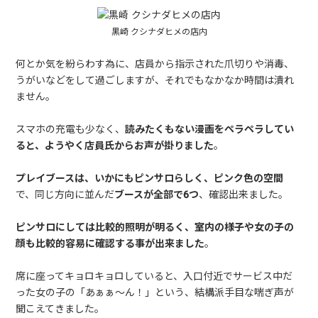
黒崎 クシナダヒメの店内
何とか気を紛らわす為に、店員から指示された爪切りや消毒、
うがいなどをして過ごしますが、それでもなかなか時間は潰れ
ません。
スマホの充電も少なく、
読みたくもない漫画をペラペラしてい
ると、ようやく店員氏からお声が掛りました
。
プレイブースは、いかにもピンサロらしく、ピンク色の空間
で、同じ方向に並んだ
ブースが全部で6つ
、確認出来ました。
ピンサロにしては比較的照明が明るく、室内の様子や女の子の
顔も比較的容易に確認する事が出来ました
。
席に座ってキョロキョロしていると、入口付近でサービス中だ
った女の子の「あぁぁ～ん！」という、結構派手目な喘ぎ声が
聞こえてきました。