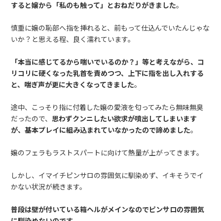
すると嬢から「私のも触って」とおねだりがきました
。
慎重に嬢の恥部へ指を挿れると、前もって仕込んでいたんじゃな
いか？と思える程、良く濡れています。
「本当に感じてるから喘いでいるのか？」等と考えながら、コ
リコリに硬くなった乳首を責めつつ、上下に指を出し入れする
と、喘ぎ声が更に大きくなってきました
。
途中、こっそり指に付着した嬢の愛液を匂ってみたら無味無臭
だったので、
思わずクンニしたい欲求が噴出してしまいます
が、基本プレイに組み込まれていなかったので諦めました
。
嬢のフェラもラストスパートに向けて熱量が上がってきます。
しかし、イマイチピンサロの雰囲気に馴染めず、イキそうでイ
かない状況が続きます。
普段は壁が付いている箱ヘルがメインなのでピンサロの雰囲気
に馴染めないのです
…