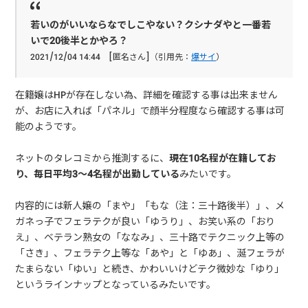
若いのがいいならなでしこやない？クシナダやと一番若
いで20後半とかやろ？
2021/12/04 14:44 [匿名さん]（引用先：
爆サイ
）
在籍嬢はHPが存在しない為、詳細を確認する事は出来ません
が、お店に入れば「パネル」で顔半分程度なら確認する事は可
能のようです。
ネットのタレコミから推測するに、
現在10名程が在籍してお
り、毎日平均3～4名程が出勤している
みたいです。
内容的には新人嬢の「まや」「もな（注：三十路後半）」、メ
ガネっ子でフェラテクが良い「ゆうり」、お笑い系の「おり
え」、ベテラン熟女の「ななみ」、三十路でテクニック上等の
「さき」、フェラテク上等な「あや」と「ゆあ」、涎フェラが
たまらない「ゆい」と続き、かわいいけどテク微妙な「ゆり」
というラインナップとなっているみたいです。