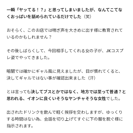
一瞬「ヤッてる！？」と思ってしまいましたが、なんてこてな
くおっぱいを舐められているだけでした
（笑）
おそらく、このお店では喘ぎ声を大きめに出す様に教育されて
いるのかもしれません？
その後しばらくして、今回相手してくれる女の子が、JKコスプ
レ姿でやってきました。
暗闇では確かにギャル風に見えましたが、目が慣れてくると、
決してギャルではない事が確認出来ました（汗）
とは言っても
決してブスとかではなく、地方では至って普通？と
思われる、イオンに良くいそうなヤンチャそうな女性
でした。
出されたドリンクを飲んで軽く挨拶を交わしますが、ゆっくり
する時間はない為、会話を切り上げてすぐに下の服を脱ぐ様に
指示されます。