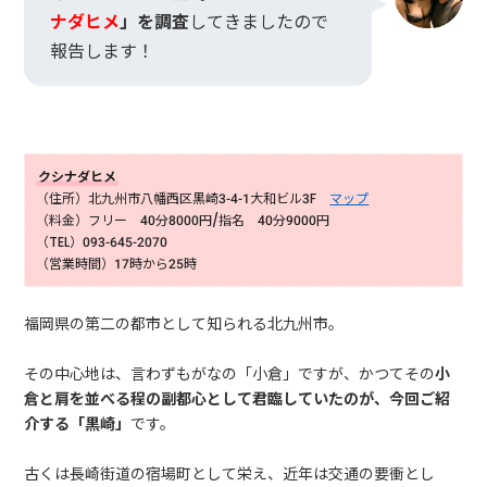
ナダヒメ
」を調査
してきましたので
報告します！
クシナダヒメ
（住所）北九州市八幡西区黒崎3-4-1大和ビル3F
マップ
（料金）フリー 40分8000円/指名 40分9000円
（TEL）093-645-2070
（営業時間）17時から25時
福岡県の第二の都市として知られる北九州市。
その中心地は、言わずもがなの「小倉」ですが、かつてその
小
倉と肩を並べる程の副都心として君臨していたのが、今回ご紹
介する「黒崎」
です。
古くは長崎街道の宿場町として栄え、近年は交通の要衝とし