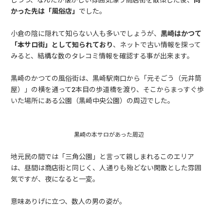
しつつ、なんだか懐かしい雰囲気漂う商店街を散策した後、
向
かった先は「風俗店」
でした。
小倉の陰に隠れて知らない人も多いでしょうが、
黒崎はかつて
「本サロ街」として知られており
、ネットで古い情報を探って
みると、結構な数のタレコミ情報を確認する事が出来ます。
黒崎のかつての風俗街は、黒崎駅南口から「元そごう（元井筒
屋）」の横を通って2本目の歩道橋を渡り、そこからまっすぐ歩
いた場所にある公園（黒崎中央公園）の周辺でした。
黒崎の本サロがあった周辺
地元民の間では「三角公園」と言って親しまれるこのエリア
は、昼間は商店街と同じく、人通りも殆どない閑散とした雰囲
気ですが、夜になると一変。
意味ありげに立つ、数人の男の姿が。