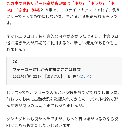
この中で最もリピート率が高い嬢は「ゆり」「ゆうり」「ゆ
い」「さき」の4名
との事で、このラインナップであれば、例え
フリーで入っても後悔しない位、高い満足度を得られるそうで
す。
ネット上の口コミも好意的な内容が多かったですし、小倉の風
俗に飽きた人が穴場的に利用すると、新しい発見があるかもし
れません？
フォーユー時代から何気にここは良店
2022/01/01 22:54 [匿名さん]（引用先：
爆サイ
）
とは言っても、フリーで入ると熟女嬢を当てが割れてしまう為、
前もってお店に出勤状況を確認入れてからの、パネル指名で遊
んだ方が良いのは言うまでもありませんが。
クシナダヒメも良かったですが、もっと若い譲がいるのなら次
回はこちらも調査したいと思います。