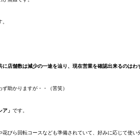
す。
共に店舗数は減少の一途を辿り、現在営業を確認出来るのはわ
わず助かりますが・・（苦笑）
シア」
です。
や花びら回転コースなども準備されていて、好みに応じて使い