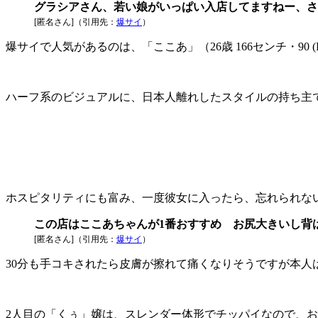
グラシアさん、若い娘がいっぱい入店してますねー、さ
[匿名さん]（引用先：
爆サイ
）
爆サイで人気があるのは、「ここあ」（26歳 166センチ・90 (F
ハーフ系のビジュアルに、日本人離れしたスタイルの持ち主
ホスピタリティにも富み、一度彼女に入ったら、忘れられな
この店はここあちゃんが1番おすすめ お尻大きいし背
[匿名さん]（引用先：
爆サイ
）
30分も手コキされたら皮膚が擦れて痛くなりそうですが本人
2人目の「くぅ」嬢は、スレンダー体形でチッパイなので、