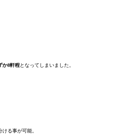
ずか8軒程
となってしまいました。
分ける事が可能。