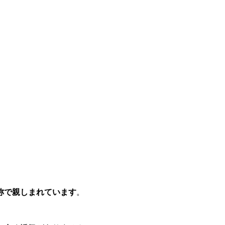
称で親しまれています
。