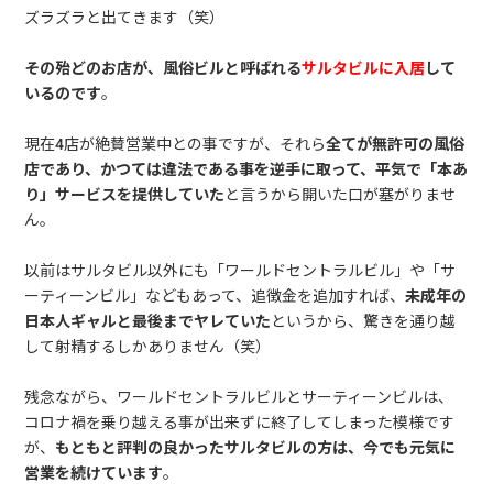
ズラズラと出てきます（笑）
その殆どのお店が、風俗ビルと呼ばれる
サルタビルに入居
して
いるのです
。
現在4店が絶賛営業中との事ですが、それら
全てが無許可の風俗
店であり、かつては違法である事を逆手に取って、平気で「本あ
り」サービスを提供していた
と言うから開いた口が塞がりませ
ん。
以前はサルタビル以外にも「ワールドセントラルビル」や「サ
ーティーンビル」などもあって、追徴金を追加すれば、
未成年の
日本人ギャルと最後までヤレていた
というから、驚きを通り越
して射精するしかありません（笑）
残念ながら、ワールドセントラルビルとサーティーンビルは、
コロナ禍を乗り越える事が出来ずに終了してしまった模様です
が、
もともと評判の良かったサルタビルの方は、今でも元気に
営業を続けています
。