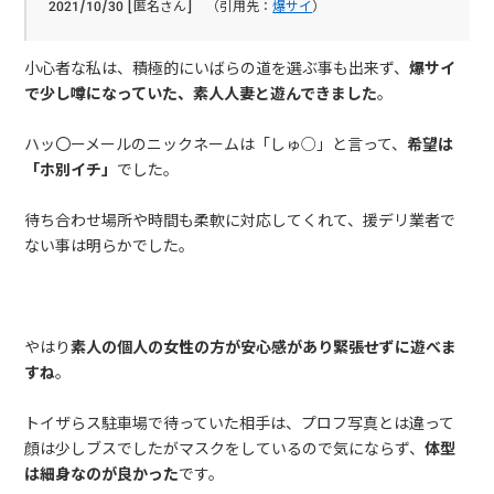
2021/10/30 [匿名さん] （引用先：
爆サイ
）
小心者な私は、積極的にいばらの道を選ぶ事も出来ず、
爆サイ
で少し噂になっていた、素人人妻と遊んできました
。
ハッ〇ーメールのニックネームは「しゅ○」と言って、
希望は
「ホ別イチ」
でした。
待ち合わせ場所や時間も柔軟に対応してくれて、援デリ業者で
ない事は明らかでした。
やはり
素人の個人の女性の方が安心感があり緊張せずに遊べま
すね
。
トイザらス駐車場で待っていた相手は、プロフ写真とは違って
顔は少しブスでしたがマスクをしているので気にならず、
体型
は細身なのが良かった
です。