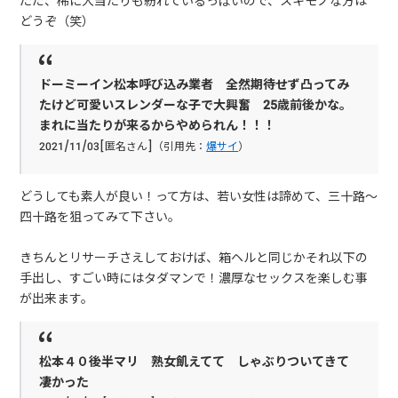
ただ、稀に大当たりも紛れているっぽいので、スキモノな方は
どうぞ（笑）
ドーミーイン松本呼び込み業者 全然期待せず凸ってみ
たけど可愛いスレンダーな子で大興奮 25歳前後かな。
まれに当たりが来るからやめられん！！！
2021/11/03[匿名さん]（引用先：
爆サイ
）
どうしても素人が良い！って方は、若い女性は諦めて、三十路～
四十路を狙ってみて下さい。
きちんとリサーチさえしておけば、箱ヘルと同じかそれ以下の
手出し、すごい時にはタダマンで！濃厚なセックスを楽しむ事
が出来ます。
松本４０後半マリ 熟女飢えてて しゃぶりついてきて
凄かった