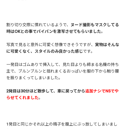
割り切り交際に慣れているようで、
ヌード撮影もマスクしてる
時はOKとの事でパイパンを激写させてもらいました
。
写真で見ると意外に可愛く想像できそうですが、
実物はそんな
に可愛くなく、スタイルのみ良かった感じ
です。
一発目はゴムありで挿入して、見た目よりも締まる名機の持ち
主で、ブルンブルンと揺れまくるおっぱいを服の下から触り腰
を振りまくってしまいました。
2発目は30分ほど散歩して、車に戻ってから
追加ナシでNSでや
らせてくれました
。
1発目と同じかそれ以上の精子を腹上にぶっ放してしまいまし