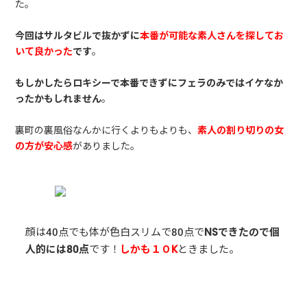
た。
今回はサルタビルで抜かずに
本番が可能な素人さんを探してお
いて良かった
です
。
もしかしたらロキシーで本番できずにフェラのみではイケなか
ったかもしれません
。
裏町の裏風俗なんかに行くよりもよりも、
素人の割り切りの女
の方が安心感
がありました。
顔は40点でも体が色白スリムで80点で
NSできたので個
人的には80点
です！
しかも１０K
ときました。