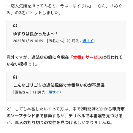
一応人気嬢を探ってみると、今は「ゆずりは」「らん」「めぐ
み」の3名がヒットしました。
ゆずりは良かったよ～！
2022/01/19 10:59 [匿名さん]（引用先：
爆サイ
）
意外ですが、
違法店の癖に今現在
「本番」サービス
は行われて
いない模様
です。
こんなゴリゴリの違法風俗で本番無いのが不思議
[匿名さん]（引用先：
爆サイ
）
どーしても本番したい！って方は、車で2時間ほどかかる
甲府市
のソープランドまで移動
するか、
デリヘルで本番嬢を見つける
か、
素人の割り切りの女性を見つけ
るしかありませんね。