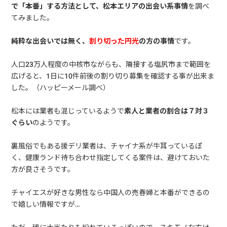
で「本番」する方法として、松本エリアの出会い系事情
を調べ
てみました。
純粋な出会いでは無く、
割り切った円光
の方の事情
です。
人口23万人程度の中核市ながらも、隣接する塩尻市まで範囲を
広げると、1日に10件前後の割り切り募集を確認する事が出来ま
した。（ハッピーメール調べ）
松本には業者も混じっているようで
素人と業者の割合は７対３
ぐらい
のようです。
裏風俗でもある援デリ業者は、チャイナ系が牛耳っているぽ
く、健康ランド待ち合わせ指定してくる案件は、避けておいた
方が良さそうです。
チャイエスが好きな男性なら中国人の売春婦と本番ができるの
で嬉しい情報ですが…