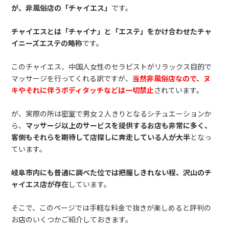
が、非風俗店の「チャイエス」
です。
チャイエスとは「チャイナ」と「エステ」をかけ合わせたチャ
イニーズエステの略称
です。
このチャイエス、中国人女性のセラピストがリラックス目的で
マッサージを行ってくれる訳ですが、
当然非風俗店なので、ヌ
キやそれに伴うボディタッチなどは一切禁止
されています。
が、実際の所は密室で男女２人きりとなるシチュエーションか
ら、
マッサージ以上のサービスを提供するお店も非常に多く、
客側もそれらを期待して店探しに奔走している人が大半
となっ
ています。
岐阜市内にも普通に調べた位では把握しきれない程、沢山のチ
ャイエス店が存在
しています。
そこで、このページでは手軽な料金で抜きが楽しめると評判の
お店のいくつかご紹介しておきます。