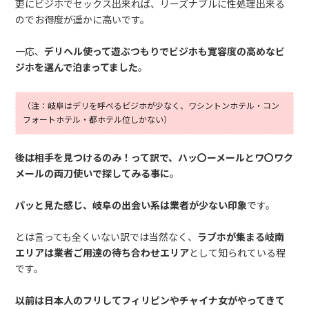
更にビジホでセックス出来れば、リーズナブルに性処理出来る
のでお得度が遥かに高いです。
一応、
デリヘル使って遊ぶつもりでビジホも寛容度の高めなビ
ジホを選んで泊まってました
。
（注：岐阜はデリを呼べるビジホが少なく、ワシントンホテル・コン
フォートホテル・都ホテル位しかない）
後は相手を見つけるのみ！って訳で、ハッ〇ーメールとワ〇ワク
メールの両刀使いで探してみる事に
。
パッと見た感じ、岐阜の出会い系は業者が少ない印象
です。
とは言っても全くいない訳では当然なく、
ラブホが集まる岐南
エリアは業者ご用達の待ち合わせエリア
として知られている程
です。
以前は日本人のフリしてフィリピンやチャイナ女がやってきて