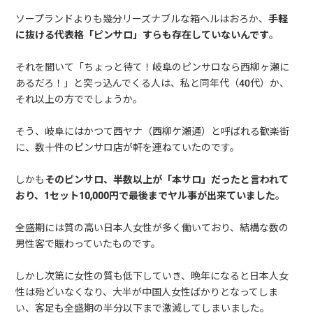
ソープランドよりも幾分リーズナブルな箱ヘルはおろか、
手軽
に抜ける代表格「ピンサロ」すらも存在していないんです
。
それを聞いて「ちょっと待て！岐阜のピンサロなら西柳ヶ瀬に
あるだろ！」と突っ込んでくる人は、私と同年代（40代）か、
それ以上の方ででしょうか。
そう、岐阜にはかつて西ヤナ（西柳ケ瀬通）と呼ばれる歓楽街
に、数十件のピンサロ店が軒を連ねていたのです。
しかも
そのピンサロ、半数以上が「本サロ」だったと言われて
おり、1セット10,000円で最後までヤル事が出来ていました
。
全盛期には質の高い日本人女性が多く働いており、結構な数の
男性客で賑わっていたものです。
しかし次第に女性の質も低下していき、晩年になると日本人女
性は殆どいなくなり、大半が中国人女性ばかりとなってしま
い、客足も全盛期の半分以下まで激減してしまいました。