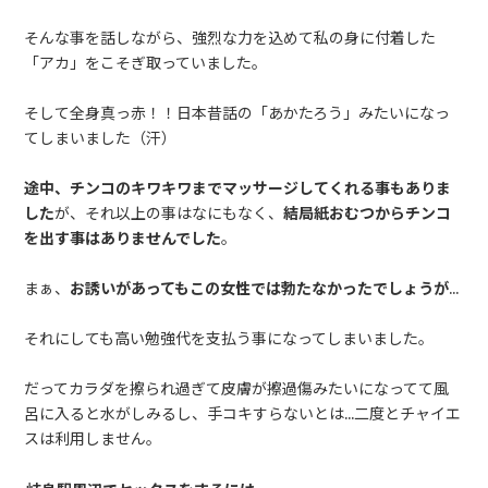
そんな事を話しながら、強烈な力を込めて私の身に付着した
「アカ」をこそぎ取っていました。
そして全身真っ赤！！日本昔話の「あかたろう」みたいになっ
てしまいました（汗）
途中、チンコのキワキワまでマッサージしてくれる事もありま
した
が、それ以上の事はなにもなく、
結局紙おむつからチンコ
を出す事はありませんでした
。
まぁ、
お誘いがあってもこの女性では勃たなかったでしょうが
…
それにしても高い勉強代を支払う事になってしまいました。
だってカラダを擦られ過ぎて皮膚が擦過傷みたいになってて風
呂に入ると水がしみるし、手コキすらないとは…二度とチャイエ
スは利用しません。