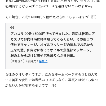
お試し30分6,000円から利用する事が出来ますが、もっと良い事
を期待するなら自ずと高いコースを選ばないといけません。
その場合、70分14,000円～程が徴収されてしまいますが（汗）
アカスリ 90分 15000円行ってきました。最初は普通にア
カスリで仰向け時に時々触ってくるくらい。その後うつ
伏せでマッサージ、オイルマッサージの流れでお尻から
玉を刺激。仰向けになってオイルで鼠径部マッサージ。
服の上からだけど胸や尻を触りながら発射。
[匿名さん]（引用先：
爆サイ
）
女性のクオリティですが、立派なホームページずらりと並んで
いる美形な女性では当然いりはずもなく、写真とは似ても似つ
かない人が登場するそうです（汗）