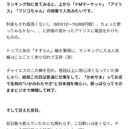
ランキング別に見てみると、上から「ドMマーケット」「アイリ
ス」「フジコちゃん」の順番で人気みたいです
。
料金もそれ程高くないし（60分12～15,000円程）、ちょっと使
ってみるかな～、、と評価の高かったアイリスに電話をかけた
ものの。
トップ人気の「すずらん」嬢を筆頭に、ランキングに入る人気
嬢はことごとく売り切れで玉砕（涙）
チャイエスの二の舞を恐れ、普段以上に用心深くなっていた事
もあり、
結局この日は普通に仕事をして、「かめやま」ってお店
で名物の”いかのわたやき”と日本酒を喰らい、酔っぱらってその
ままビジホで爆睡して終了
。
そして迎えた翌日
。
前日散々飲んでいたのにも関わらず、二日酔いは全くなく、チ