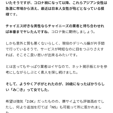
いたそうですが、コロナ禍になって以降、これらアジアン女性は
急激に市場から消え、最近は日本人女性が殆どとなっている模
様
です。
チャイエス好きな男性ならチャイニーズの業者と待ち合わせれ
ば本番までヤレたんですね
。コロナ後に期待しましょう。
しかも意外と質も悪くないらしく、現役のデリヘル嬢が片手間
で行っているそうで、サービスが時短なのに目をつぶりさえす
れば、そこそこ良い思いが出来るみたいです。
とは言ってもやっぱり業者はイヤなので、ネット掲示板とかを参
考にしながらしぶとく素人を探し続けました。
そして、ようやくアポがとれたのが、20歳になったばかりらし
い「み○き」って女でした
。
希望は強気「2.0K」だったものの、爆サイ上でも評価高めでし
たし、何より追加を打てば「NS」も可能って所に惹かれまし
た。