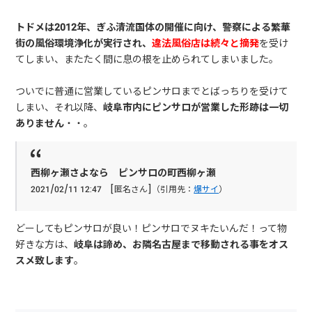
トドメは2012年、ぎふ清流国体の開催に向け、警察による繁華
街の風俗環境浄化が実行され、
違法風俗店は続々と摘発
を受け
てしまい、またたく間に息の根を止められてしまいました。
ついでに普通に営業しているピンサロまでとばっちりを受けて
しまい、それ以降、
岐阜市内にピンサロが営業した形跡は一切
ありません
・・。
西柳ヶ瀬さよなら ピンサロの町西柳ヶ瀬
2021/02/11 12:47 [匿名さん]（引用先：
爆サイ
）
どーしてもピンサロが良い！ピンサロでヌキたいんだ！って物
好きな方は、
岐阜は諦め、お隣名古屋まで移動される事をオス
スメ致します
。