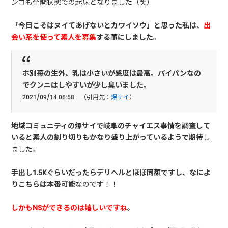
ンコも全開状態での起床となりました（笑）
「今日こそはヌイてあげないとカワイソウ」と思った私は、
出
会い系を使って素人を募集
する事にしました
。
ホ別苺の生外、乳は小さいが感度は最高。パイパンなの
でクンニはしやすいが少し臭いました。
2021/09/14 06:58 （引用先：
爆サイ
）
地域コミュニティの爆サイで岐阜のチャイエス事情を調査して
いると素人の割り切りもかなり盛り上がっているようで期待
し
ました。
手出し1.5Kぐらいだったらデリヘルとほぼ同額ですし、なによ
りこちらは本番可能
なのです！！
しかもNSができるのは嬉しいですね
。