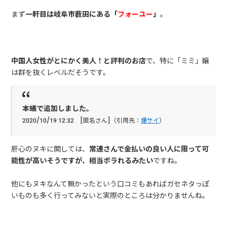
まず
一軒目は岐阜市薮田にある「
フォーユー
」
。
中国人女性がとにかく美人！と評判のお店
で、特に「ミミ」嬢
は群を抜くレベルだそうです。
本蟻で追加しました。
2020/10/19 12:32 [匿名さん]（引用先：
爆サイ
）
肝心のヌキに関しては、
常連さんで金払いの良い人に限って可
能性が高いそうですが、相当ボラれるみたい
ですね。
他にもヌキなんて無かったという口コミもあればガセネタっぽ
いものも多く行ってみないと実際のところは分かりませんね。