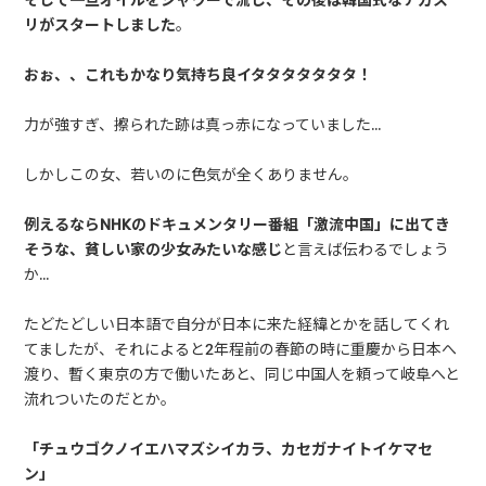
そして一旦オイルをシャワーで流し、その後は韓国式なアカス
リがスタートしました
。
おぉ、、これもかなり気持ち良イタタタタタタタ！
力が強すぎ、擦られた跡は真っ赤になっていました…
しかしこの女、若いのに色気が全くありません。
例えるならNHKのドキュメンタリー番組「激流中国」に出てき
そうな、貧しい家の少女みたいな感じ
と言えば伝わるでしょう
か…
たどたどしい日本語で自分が日本に来た経緯とかを話してくれ
てましたが、それによると2年程前の春節の時に重慶から日本へ
渡り、暫く東京の方で働いたあと、同じ中国人を頼って岐阜へと
流れついたのだとか。
「チュウゴクノイエハマズシイカラ、カセガナイトイケマセ
ン」