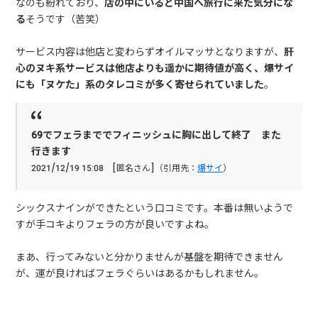
なのも紛れており、
店の中にいると中国へ旅行に来た気分にな
る
そうです（苦笑）
サービス内容は他店と変わらずオイルマッサとなりますが、
肝
心のヌキ系サービスは他店よりも遥かに期待値が高く、爆サイ
にも「ヌケた」系のタレコミが多く寄せられていました
。
69でフェラまででフィニッシュに胸に出して終了 また
行きます
2021/12/19 15:08 [匿名さん]（引用先：
爆サイ
）
シックスナインができたという口コミです。本番は無いようで
すが手コキよりフェラの方が良いですよね。
まあ、行ってみないと分かりませんが基盤を期待できません
が、運が良ければフェラぐらいはあるかもしれません。