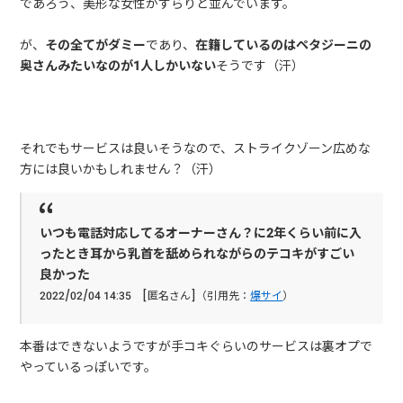
であろう、美形な女性がずらりと並んでいます。
が、
その全てがダミー
であり、
在籍しているのはペタジーニの
奥さんみたいなのが1人しかいない
そうです（汗）
それでもサービスは良いそうなので、ストライクゾーン広めな
方には良いかもしれません？（汗）
いつも電話対応してるオーナーさん？に2年くらい前に入
ったとき耳から乳首を舐められながらのテコキがすごい
良かった
2022/02/04 14:35 [匿名さん]（引用先：
爆サイ
）
本番はできないようですが手コキぐらいのサービスは裏オプで
やっているっぽいです。