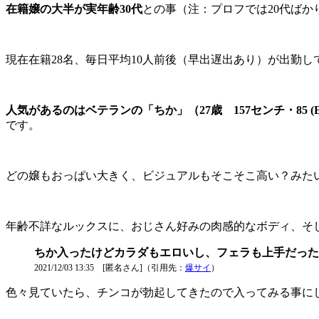
在籍嬢の大半が実年齢30代
との事（注：プロフでは20代ば
現在在籍28名、毎日平均10人前後（早出遅出あり）が出勤し
人気があるのはベテランの「ちか」（27歳 157センチ・85 (E)・6
です。
どの嬢もおっぱい大きく、ビジュアルもそこそこ高い？みた
年齢不詳なルックスに、おじさん好みの肉感的なボディ、そ
ちか入ったけどカラダもエロいし、フェラも上手だった
2021/12/03 13:35 [匿名さん]（引用先：
爆サイ
）
色々見ていたら、チンコが勃起してきたので入ってみる事に