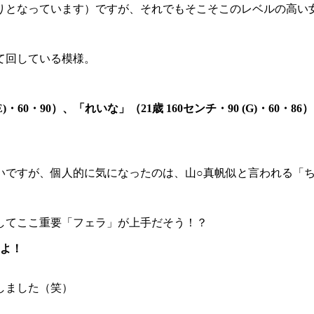
かりとなっています）ですが、それでもそこそこのレベルの高い
て回している模様。
0・90）、「れいな」（21歳 160センチ・90 (G)・60・86）「
いですが、個人的に気になったのは、山○真帆似と言われる「
してここ重要「フェラ」が上手だそう！？
よ！
しました（笑）