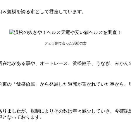
口＆規模を誇る市として君臨しています。
フェラ割で会った浜松の女
所在地がある事や、オートレース、浜松餃子、うなぎ、みかん
約束の「飯盛旅籠」から発展した遊郭が置かれていた事から、
ありました
が、
規制によりその数は年々減少
していき、今確認
容となっております。